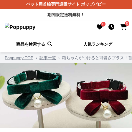
ペット用首輪専門通販サイト ポップパピー
期間限定送料無料！
0
0
商品を検索する
人気ランキング
Poppuppy TOP
›
記事一覧
›
猫ちゃんがつけると可愛さプラス！首