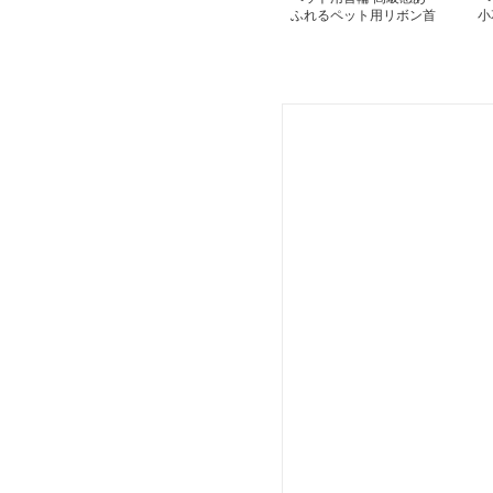
ふれるペット用リボン首
小
輪