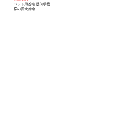
ペット用首輪 幾何学模
様の愛犬首輪