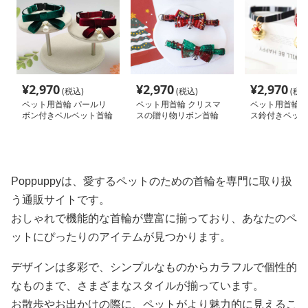
¥
2,970
¥
2,970
¥
2,970
(税込)
(税込)
(税込
ペット用首輪 パールリ
ペット用首輪 クリスマ
ペット用首輪 
ボン付きベルベット首輪
スの贈り物リボン首輪
ス鈴付きペット
Poppuppyは、愛するペットのための首輪を専門に取り扱
う通販サイトです。
おしゃれで機能的な首輪が豊富に揃っており、あなたのペ
ットにぴったりのアイテムが見つかります。
デザインは多彩で、シンプルなものからカラフルで個性的
なものまで、さまざまなスタイルが揃っています。
お散歩やお出かけの際に、ペットがより魅力的に見えるこ