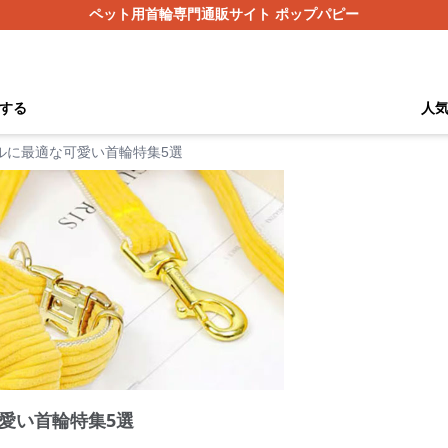
ペット用首輪専門通販サイト ポップパピー
する
人
ルに最適な可愛い首輪特集5選
愛い首輪特集5選