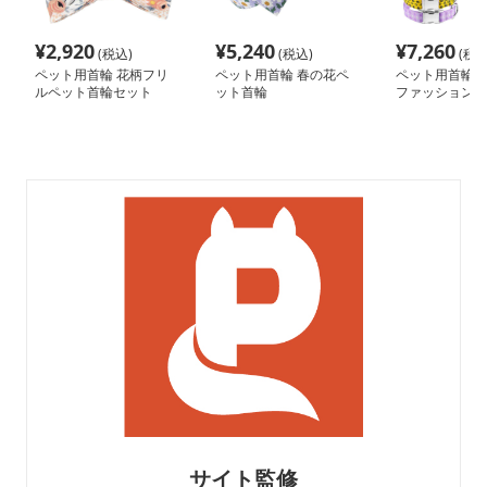
¥
2,920
¥
5,240
¥
7,260
(税込)
(税込)
(税込
ペット用首輪 花柄フリ
ペット用首輪 春の花ペ
ペット用首輪 
ルペット首輪セット
ット首輪
ファッション首
サイト監修