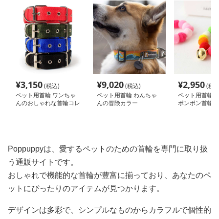
¥
3,150
¥
9,020
¥
2,950
(税込)
(税込)
(税込
ペット用首輪 ワンちゃ
ペット用首輪 わんちゃ
ペット用首輪 
んのおしゃれな首輪コレ
んの冒険カラー
ポンポン首輪
クション
Poppuppyは、愛するペットのための首輪を専門に取り扱
う通販サイトです。
おしゃれで機能的な首輪が豊富に揃っており、あなたのペ
ットにぴったりのアイテムが見つかります。
デザインは多彩で、シンプルなものからカラフルで個性的