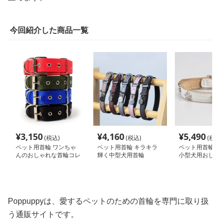
今回紹介した商品一覧
¥
3,150
¥
4,160
¥
5,490
(税込)
(税込)
(税込
ペット用首輪 ワンちゃ
ペット用首輪 キラキラ
ペット用首輪 
んのおしゃれな首輪コレ
輝く中型犬用首輪
小型犬用おしゃ
クション
Poppuppyは、愛するペットのための首輪を専門に取り扱
う通販サイトです。