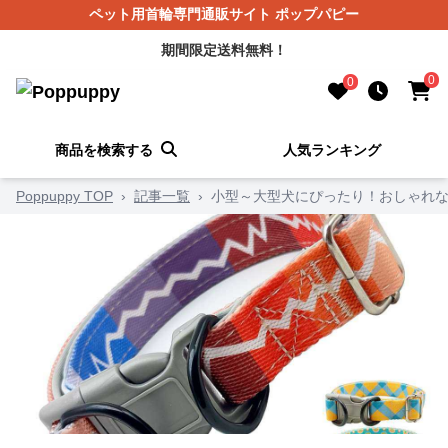
ペット用首輪専門通販サイト ポップパピー
期間限定送料無料！
0
0
商品を検索する
人気ランキング
Poppuppy TOP
›
記事一覧
›
小型～大型犬にぴったり！おしゃれな