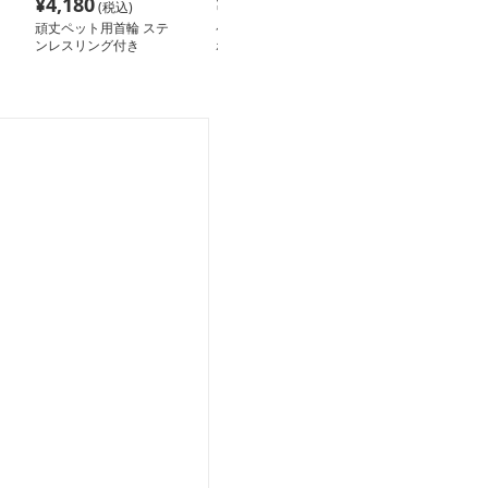
¥
4,180
¥
4,590
¥
6,780
(税込)
(税込)
(税込
頑丈ペット用首輪 ステ
ペット用首輪 渦巻きリ
ハーネスとリー
ンレスリング付き
ボン首輪
ト