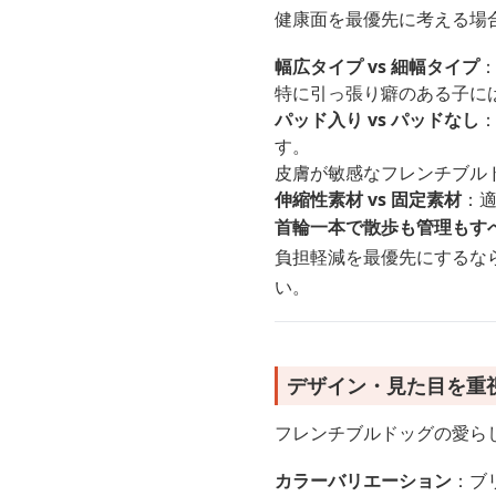
健康面を最優先に考える場
幅広タイプ vs 細幅タイプ
特に引っ張り癖のある子には
パッド入り vs パッドなし
す。
皮膚が敏感なフレンチブル
伸縮性素材 vs 固定素材
：
首輪一本で散歩も管理もす
負担軽減を最優先にするな
い。
デザイン・見た目を重
フレンチブルドッグの愛ら
カラーバリエーション
：ブ