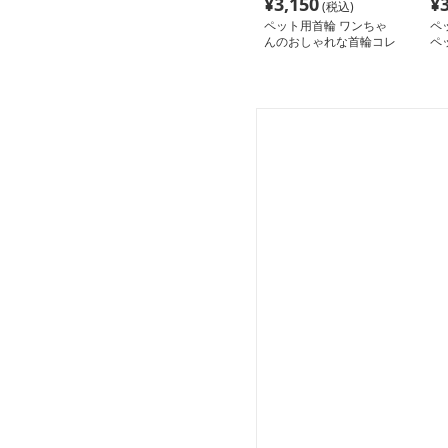
¥
3,150
¥
(税込)
ペット用首輪 ワンちゃ
ペ
んのおしゃれな首輪コレ
ペ
クション