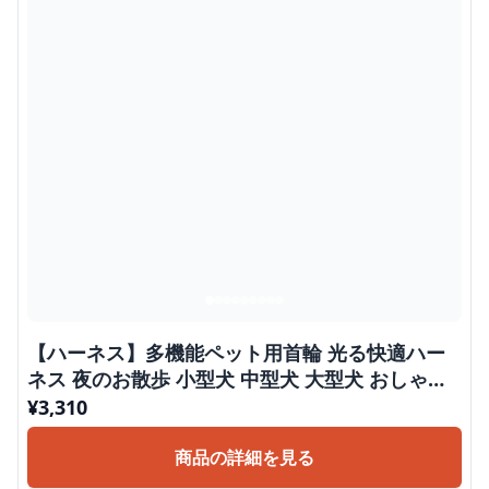
【ハーネス】多機能ペット用首輪 光る快適ハー
ネス 夜のお散歩 小型犬 中型犬 大型犬 おしゃれ
かわいい 脱げない 胴輪 介護
¥
3,310
商品の詳細を見る