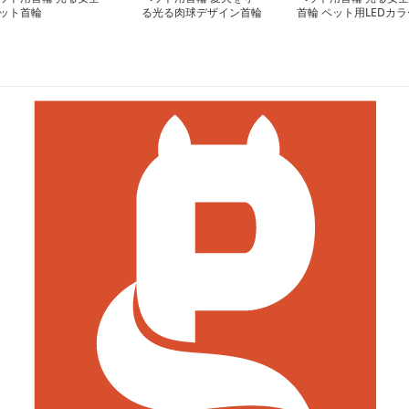
ット首輪
る光る肉球デザイン首輪
首輪 ペット用LEDカラ