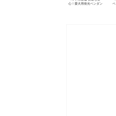
心！愛犬用発光ペンダン
ペ
ト