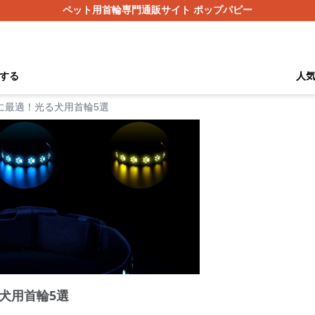
ペット用首輪専門通販サイト ポップパピー
する
人
に最適！光る犬用首輪5選
犬用首輪5選