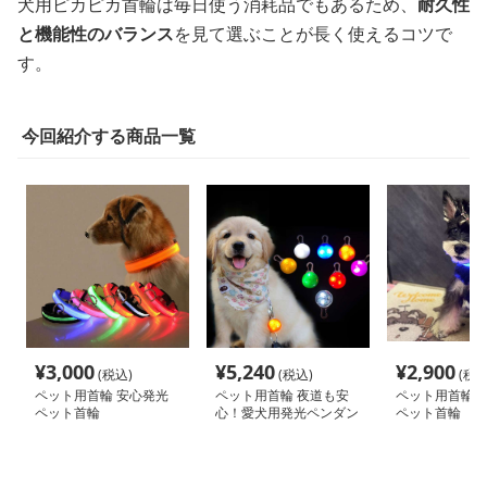
犬用ピカピカ首輪は毎日使う消耗品でもあるため、
耐久性
と機能性のバランス
を見て選ぶことが長く使えるコツで
す。
今回紹介する商品一覧
¥
3,000
¥
5,240
¥
2,900
(税込)
(税込)
(税込
ペット用首輪 安心発光
ペット用首輪 夜道も安
ペット用首輪 
ペット首輪
心！愛犬用発光ペンダン
ペット首輪
ト