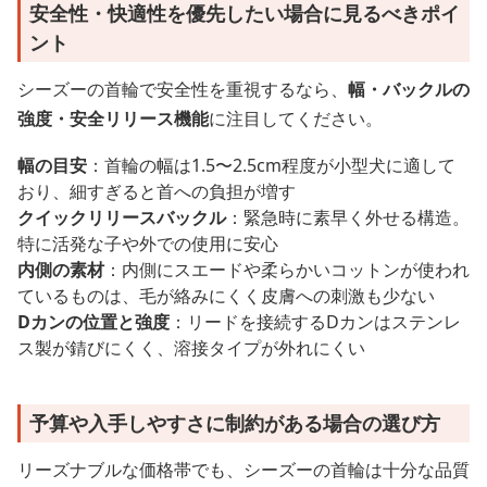
安全性・快適性を優先したい場合に見るべきポイ
ント
シーズーの首輪で安全性を重視するなら、
幅・バックルの
強度・安全リリース機能
に注目してください。
幅の目安
：首輪の幅は1.5〜2.5cm程度が小型犬に適して
おり、細すぎると首への負担が増す
クイックリリースバックル
：緊急時に素早く外せる構造。
特に活発な子や外での使用に安心
内側の素材
：内側にスエードや柔らかいコットンが使われ
ているものは、毛が絡みにくく皮膚への刺激も少ない
Dカンの位置と強度
：リードを接続するDカンはステンレ
ス製が錆びにくく、溶接タイプが外れにくい
予算や入手しやすさに制約がある場合の選び方
リーズナブルな価格帯でも、シーズーの首輪は十分な品質