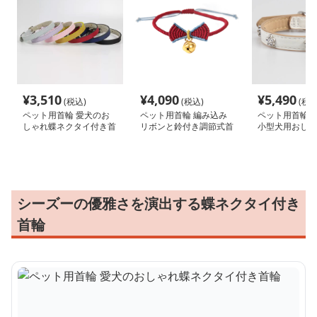
¥
3,510
¥
4,090
¥
5,490
(税込)
(税込)
(税込
ペット用首輪 愛犬のお
ペット用首輪 編み込み
ペット用首輪 
しゃれ蝶ネクタイ付き首
リボンと鈴付き調節式首
小型犬用おしゃ
輪
輪
シーズーの優雅さを演出する蝶ネクタイ付き
首輪