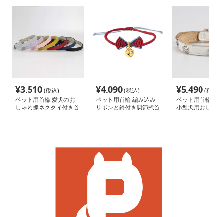
¥
3,510
¥
4,090
¥
5,490
(税込)
(税込)
(税込
ペット用首輪 愛犬のお
ペット用首輪 編み込み
ペット用首輪 
しゃれ蝶ネクタイ付き首
リボンと鈴付き調節式首
小型犬用おしゃ
輪
輪