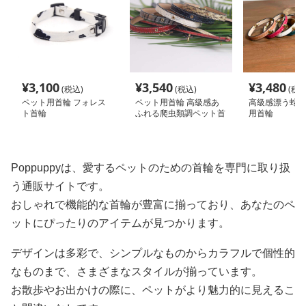
¥
3,100
¥
3,540
¥
3,480
(税込)
(税込)
(税込
ペット用首輪 フォレス
ペット用首輪 高級感あ
高級感漂う蛇革
ト首輪
ふれる爬虫類調ペット首
用首輪
輪
Poppuppyは、愛するペットのための首輪を専門に取り扱
う通販サイトです。
おしゃれで機能的な首輪が豊富に揃っており、あなたのペ
ットにぴったりのアイテムが見つかります。
デザインは多彩で、シンプルなものからカラフルで個性的
なものまで、さまざまなスタイルが揃っています。
お散歩やお出かけの際に、ペットがより魅力的に見えるこ