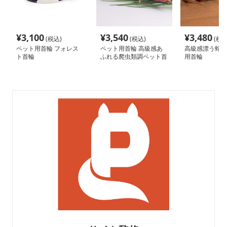
¥
3,100
¥
3,540
¥
3,480
(税込)
(税込)
(税込
ペット用首輪 フォレス
ペット用首輪 高級感あ
高級感漂う蛇革
ト首輪
ふれる爬虫類調ペット首
用首輪
輪