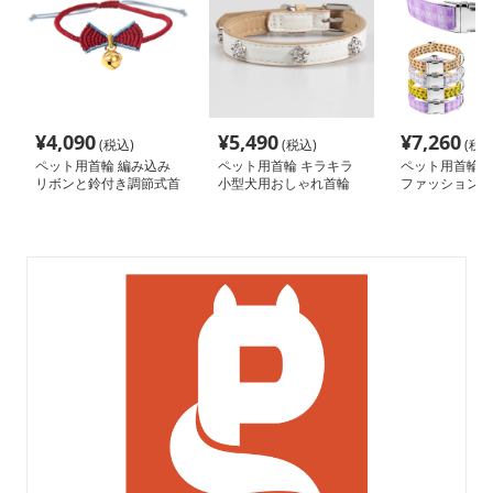
¥
4,090
¥
5,490
¥
7,260
(税込)
(税込)
(税込
ペット用首輪 編み込み
ペット用首輪 キラキラ
ペット用首輪 
リボンと鈴付き調節式首
小型犬用おしゃれ首輪
ファッション首
輪