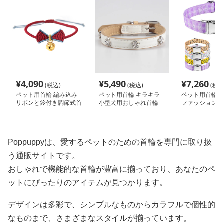
¥
4,090
¥
5,490
¥
7,260
(税込)
(税込)
(税込
ペット用首輪 編み込み
ペット用首輪 キラキラ
ペット用首輪 
リボンと鈴付き調節式首
小型犬用おしゃれ首輪
ファッション首
輪
Poppuppyは、愛するペットのための首輪を専門に取り扱
う通販サイトです。
おしゃれで機能的な首輪が豊富に揃っており、あなたのペ
ットにぴったりのアイテムが見つかります。
デザインは多彩で、シンプルなものからカラフルで個性的
なものまで、さまざまなスタイルが揃っています。