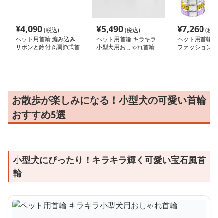
¥
4,090
¥
5,490
¥
7,260
(税込)
(税込)
(税込
ペット用首輪 編み込み
ペット用首輪 キラキラ
ペット用首輪 
リボンと鈴付き調節式首
小型犬用おしゃれ首輪
ファッション首
輪
お散歩が楽しみになる！小型犬の可愛い首輪
おすすめ5選
小型犬にぴったり！キラキラ輝く可愛い宝石風首
輪