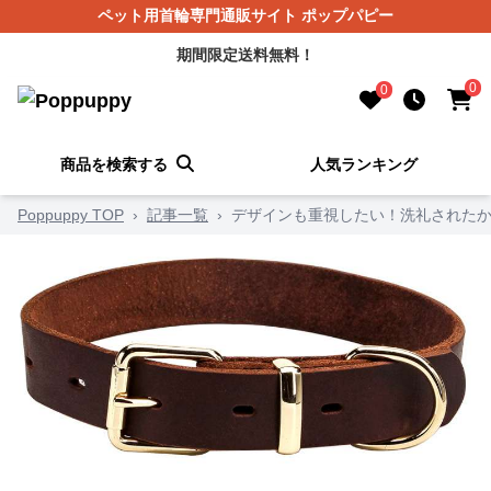
ペット用首輪専門通販サイト ポップパピー
期間限定送料無料！
0
0
商品を検索する
人気ランキング
Poppuppy TOP
›
記事一覧
›
デザインも重視したい！洗礼されたか