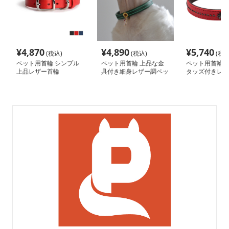
¥
4,870
¥
4,890
¥
5,740
(税込)
(税込)
(税込
ペット用首輪 シンプル
ペット用首輪 上品な金
ペット用首輪 
上品レザー首輪
具付き細身レザー調ペッ
タッズ付きレザ
ト首輪