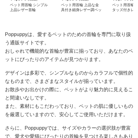
ペット用首輪 シンプル
ペット用首輪 上品な金
ペット用首輪 
上品レザー首輪
具付き細身レザー調ペッ
タッズ付きレザ
ト首輪
Poppuppyは、愛するペットのための首輪を専門に取り扱
う通販サイトです。
おしゃれで機能的な首輪が豊富に揃っており、あなたのペ
ットにぴったりのアイテムが見つかります。
デザインは多彩で、シンプルなものからカラフルで個性的
なものまで、さまざまなスタイルが揃っています。
お散歩やお出かけの際に、ペットがより魅力的に見えるこ
と間違いなしです。
また、素材にもこだわっており、ペットの肌に優しいもの
を厳選していますので、安心してご使用いただけます。
さらに、Poppuppyでは、サイズやカラーの選択肢が豊富
で、愛犬や愛猫にぴったりの首輪を見つける楽しさもあり