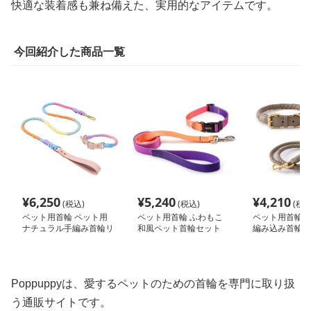
快適な装着感も兼ね備えた、実用的なアイテムです。
今回紹介した商品一覧
¥
6,250
¥
5,240
¥
4,210
(税込)
(税込)
(税込
ペット用首輪 ペット用
ペット用首輪 ふわもこ
ペット用首輪 
ナチュラル手編み首輪リ
和風ペット首輪セット
編み込み首輪セ
ード
Poppuppyは、愛するペットのための首輪を専門に取り扱
う通販サイトです。