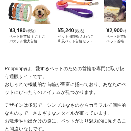
¥
3,180
¥
5,240
¥
2,900
(税込)
(税込)
(税込
ペット用首輪 もこもこ
ペット用首輪 ふわもこ
ペット用首輪 
パステル愛犬首輪
和風ペット首輪セット
ペット首輪
Poppuppyは、愛するペットのための首輪を専門に取り扱
う通販サイトです。
おしゃれで機能的な首輪が豊富に揃っており、あなたのペ
ットにぴったりのアイテムが見つかります。
デザインは多彩で、シンプルなものからカラフルで個性的
なものまで、さまざまなスタイルが揃っています。
お散歩やお出かけの際に、ペットがより魅力的に見えるこ
と間違いなしです。