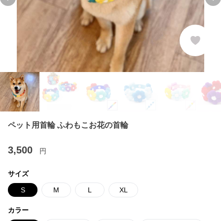
Previous slide
Ne
ペット用首輪 ふわもこお花の首輪
3,500
円
サイズ
S
M
L
XL
カラー