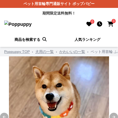
ペット用首輪専門通販サイト ポップパピー
期間限定送料無料！
0
0
商品を検索する
人気ランキング
Poppuppy TOP
›
犬用の一覧
›
かわいいの一覧
›
ペット用首輪 