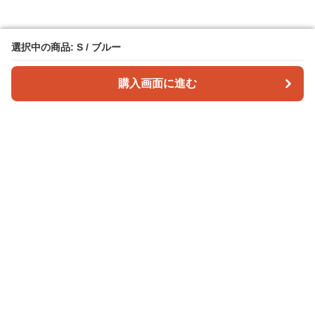
選択中の商品: S / ブルー
選択中の商品: S / ブルー
購入画面に進む
購入画面に進む
Poppuppy
について
会社概要