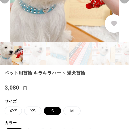
Previous slide
Ne
ペット用首輪 キラキラハート 愛犬首輪
3,080
円
サイズ
XXS
XS
S
M
カラー