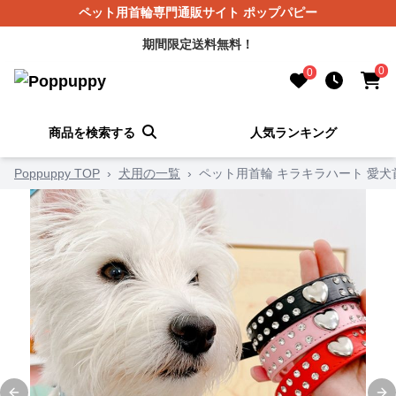
ペット用首輪専門通販サイト ポップパピー
期間限定送料無料！
0
0
商品を検索する
人気ランキング
Poppuppy TOP
›
犬用の一覧
›
ペット用首輪 キラキラハート 愛犬