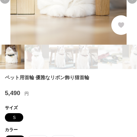
Previous slide
Ne
ペット用首輪 優雅なリボン飾り猫首輪
5,490
円
サイズ
S
カラー