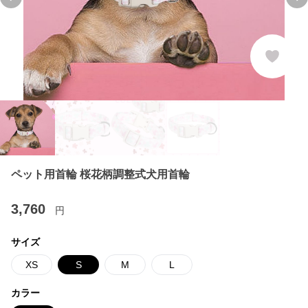
Previous slide
Ne
ペット用首輪 桜花柄調整式犬用首輪
3,760
円
サイズ
XS
S
M
L
カラー