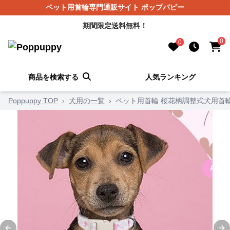
ペット用首輪専門通販サイト ポップパピー
期間限定送料無料！
0
0
商品を検索する
人気ランキング
Poppuppy TOP
›
犬用の一覧
›
ペット用首輪 桜花柄調整式犬用首