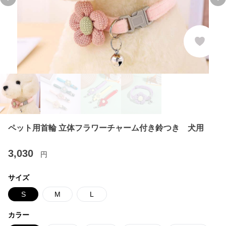
Previous slide
Ne
ペット用首輪 立体フラワーチャーム付き鈴つき 犬用
3,030
円
サイズ
S
M
L
カラー