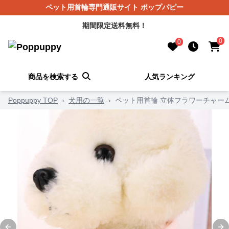
ペット用首輪専門通販サイト ポップパピー
期間限定送料無料！
0
0
商品を検索する
人気ランキング
Poppuppy TOP
›
犬用の一覧
›
ペット用首輪 立体フラワーチャー