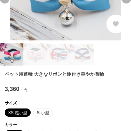
Previous slide
Ne
ペット用首輪 大きなリボンと鈴付き華やか首輪
3,360
円
サイズ
XS-超小型
S-小型
カラー