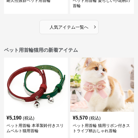
耐久性抜群ペット用首輪
ペット用首輪 愛らしい小花柄の
首輪
›
人気アイテム一覧へ
ペット用首輪猫用の新着アイテム
¥
5,190
¥
5,570
(税込)
(税込)
ペット用首輪 本革製鈴付きスリ
ペット用首輪 猫用リボン付きス
ムベルト猫用首輪
トライプ柄おしゃれ首輪