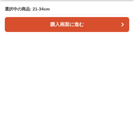
選択中の商品: 21-34cm
選択中の商品: 21-34cm
購入画面に進む
購入画面に進む
Poppuppy
について
会社概要