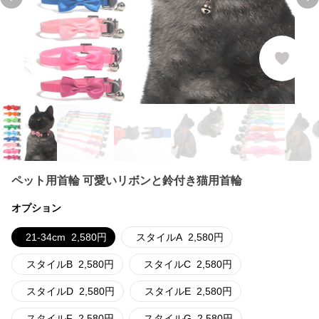
Previous slide
Ne
ペット用首輪 可愛いリボンと鈴付き猫用首輪
オプション
21-34cm
2,580
円
スタイルA
2,580
円
スタイルB
2,580
円
スタイルC
2,580
円
スタイルD
2,580
円
スタイルE
2,580
円
スタイルF
2,580
円
スタイルG
2,580
円