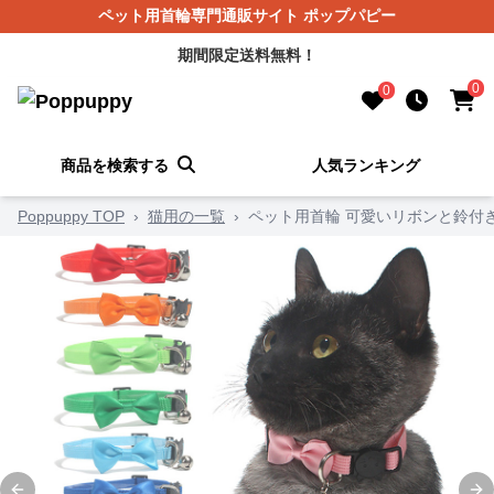
ペット用首輪専門通販サイト ポップパピー
期間限定送料無料！
0
0
商品を検索する
人気ランキング
Poppuppy TOP
›
猫用の一覧
›
ペット用首輪 可愛いリボンと鈴付