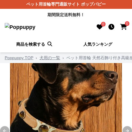
ペット用首輪専門通販サイト ポップパピー
期間限定送料無料！
0
0
商品を検索する
人気ランキング
Poppuppy TOP
›
犬用の一覧
›
ペット用首輪 天然石飾り付き高級