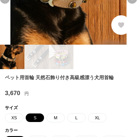
Previous slide
Ne
ペット用首輪 天然石飾り付き高級感漂う犬用首輪
3,670
円
サイズ
XS
S
M
L
XL
カラー