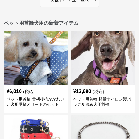
人気アイテム一覧へ
ペット用首輪犬用の新着アイテム
¥
6,010
¥
13,690
(税込)
(税込)
ペット用首輪 骨柄模様がかわい
ペット用首輪 軽量ナイロン製バ
い犬用胴輪とリードのセット
ックル留め犬用首輪