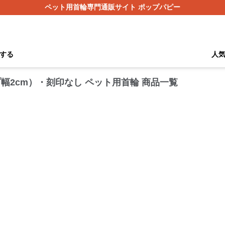
ペット用首輪専門通販サイト ポップパピー
する
人
ロープ幅2cm）・刻印なし ペット用首輪 商品一覧