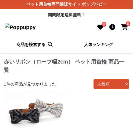
ペット用首輪専門通販サイト ポップパピー
期間限定送料無料！
0
0
商品を検索する
人気ランキング
赤いリボン（ロープ幅2cm） ペット用首輪 商品一
覧
1
件の商品が見つかりました