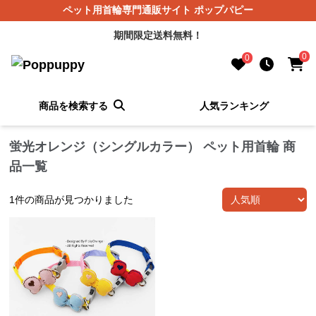
ペット用首輪専門通販サイト ポップパピー
期間限定送料無料！
0
0
商品を検索する
人気ランキング
蛍光オレンジ（シングルカラー） ペット用首輪 商
品一覧
1
件の商品が見つかりました