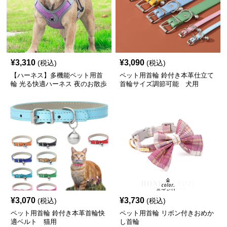
¥
3,310
¥
3,090
(税込)
(税込)
【ハーネス】多機能ペット用首
ペット用首輪 鈴付き本革仕立て
輪 光る快適ハーネス 夜のお散歩
首輪サイズ調節可能 犬用
小型犬 中型犬 大型犬 おしゃれ
かわいい 脱げない 胴輪 介護
¥
3,070
¥
3,730
(税込)
(税込)
ペット用首輪 鈴付き本革首輪快
ペット用首輪 リボン付きおめか
適ベルト 猫用
し首輪