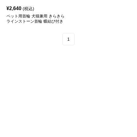
¥
2,640
(税込)
ペット用首輪 犬猫兼用 きらきら
ラインストーン首輪 蝶結び付き
豪華装飾
1