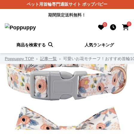
ペット用首輪専門通販サイト ポップパピー
期間限定送料無料！
0
0
商品を検索する
人気ランキング
Poppuppy TOP
›
記事一覧
›
可愛いお花モチーフ！おすすめ首輪1